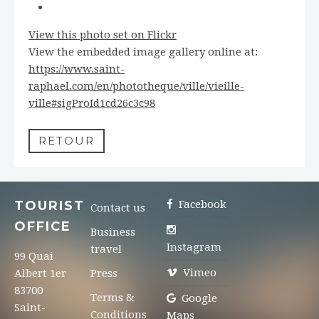
View this photo set on Flickr
View the embedded image gallery online at:
https://www.saint-
raphael.com/en/phototheque/ville/vieille-
ville#sigProId1cd26c3c98
RETOUR
TOURIST
Facebook
Contact us
OFFICE
Business
Instagram
travel
99 Quai
Vimeo
Albert 1er
Press
83700
Terms &
Google
Saint-
Conditions
Maps