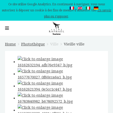
Ce site utilise Google Analytics. En continuant à naviguer, vous nous
autorisez à déposer un cookie à des fins de mesure d'audience. (de)
En savoir
plus ou s'opposer
.
Home
Photothèque
Ville
Vieille ville