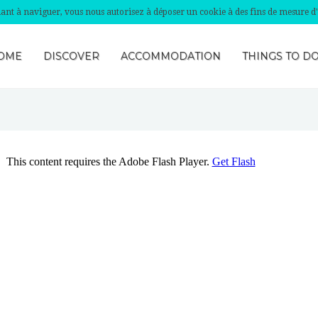
nuant à naviguer, vous nous autorisez à déposer un cookie à des fins de mesure d
OME
DISCOVER
ACCOMMODATION
THINGS TO D