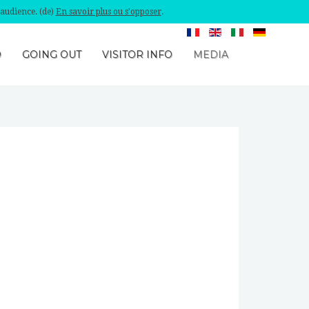
'audience. (de)
En savoir plus ou s'opposer
.
O
GOING OUT
VISITOR INFO
MEDIA