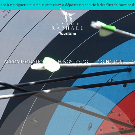
nuant à naviguer, vous nous autorisez à déposer un cookie à des fins de mesure d
ACCOMMODATION
THINGS TO DO
GOING OUT
V