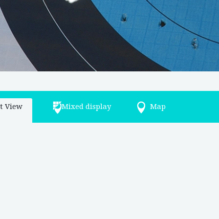
st View
Mixed display
Map