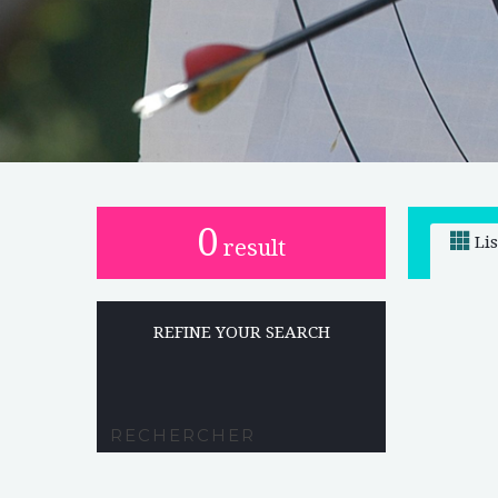
0
Li
result
REFINE YOUR SEARCH