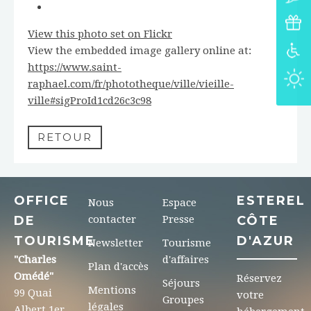
View this photo set on Flickr
View the embedded image gallery online at:
https://www.saint-
raphael.com/fr/phototheque/ville/vieille-
ville#sigProId1cd26c3c98
RETOUR
OFFICE
ESTEREL
Nous
Espace
DE
contacter
Presse
CÔTE
TOURISME
D'AZUR
Newsletter
Tourisme
"Charles
d'affaires
Plan d'accès
Omédé"
Réservez
Séjours
Mentions
99 Quai
votre
Groupes
légales
Albert 1er