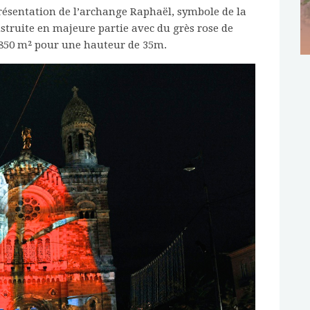
ésentation de l’archange Raphaël, symbole de la
struite en majeure partie avec du grès rose de
de 850 m² pour une hauteur de 35m.