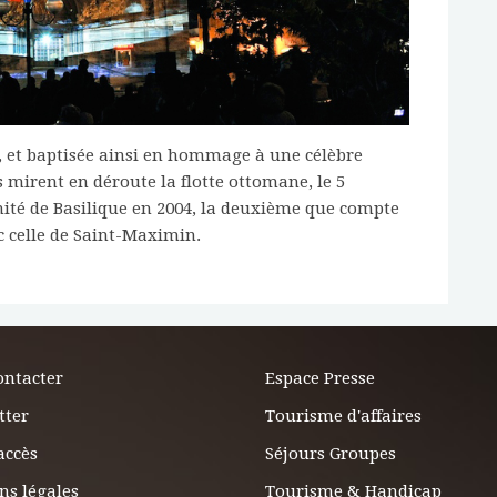
, et baptisée ainsi en hommage à une célèbre
 mirent en déroute la flotte ottomane, le 5
gnité de Basilique en 2004, la deuxième que compte
c celle de Saint-Maximin.
ontacter
Espace Presse
tter
Tourisme d'affaires
accès
Séjours Groupes
ns légales
Tourisme & Handicap