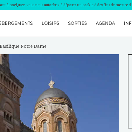
nuant à naviguer, vous nous autorisez à déposer un cookie à des fins de mesure d
ÉBERGEMENTS
LOISIRS
SORTIES
AGENDA
INF
Basilique Notre Dame