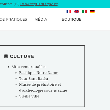
'audience. (FR)
En savoir plus ou s'opposer
.
OS PRATIQUES
MÉDIA
BOUTIQUE
CULTURE
Sites remarquables
Basilique Notre Dame
Tour Sant Rafèu
Musée de préhistoire et
d'archéologie sous-marine
Vieille ville