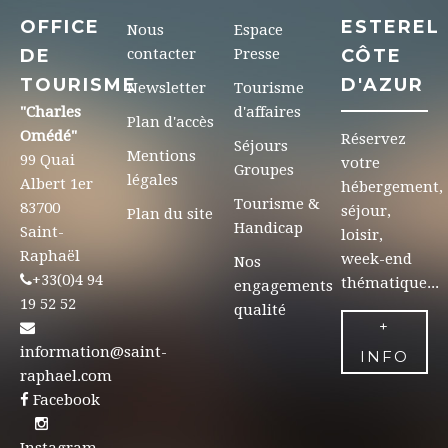
OFFICE
ESTEREL
Nous
Espace
DE
contacter
Presse
CÔTE
TOURISME
D'AZUR
Newsletter
Tourisme
"Charles
d'affaires
Plan d'accès
Omédé"
Réservez
Séjours
Mentions
99 Quai
votre
Groupes
légales
Albert 1er
hébergement,
Tourisme &
83700
séjour,
Plan du site
Handicap
Saint-
loisir,
Raphaël
week-end
Nos
+33(0)4 94
thématique...
engagements
19 52 52
qualité
+
information@saint-
INFO
raphael.com
Facebook
Instagram