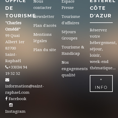
OFFICE
ESTEREL
Nous
Espace
DE
contacter
Presse
CÔTE
TOURISME
D'AZUR
Newsletter
Tourisme
"Charles
d'affaires
Plan d'accès
Omédé"
Réservez
Séjours
Mentions
99 Quai
votre
Groupes
légales
Albert 1er
hébergement,
Tourisme &
83700
séjour,
Plan du site
Handicap
Saint-
loisir,
Raphaël
week-end
Nos
+33(0)4 94
thématique...
engagements
19 52 52
qualité
+
information@saint-
INFO
raphael.com
Facebook
Instagram