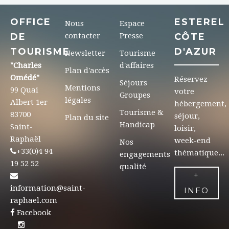
OFFICE
ESTEREL
Nous
Espace
DE
contacter
Presse
CÔTE
TOURISME
D'AZUR
Newsletter
Tourisme
"Charles
d'affaires
Plan d'accès
Omédé"
Réservez
Séjours
Mentions
99 Quai
votre
Groupes
légales
Albert 1er
hébergement,
Tourisme &
83700
séjour,
Plan du site
Handicap
Saint-
loisir,
Raphaël
week-end
Nos
+33(0)4 94
thématique...
engagements
19 52 52
qualité
+
information@saint-
INFO
raphael.com
Facebook