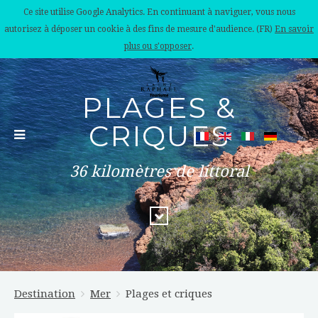
Ce site utilise Google Analytics. En continuant à naviguer, vous nous
autorisez à déposer un cookie à des fins de mesure d'audience. (FR)
En savoir
plus ou s'opposer
.
PLAGES &
CRIQUES
36 kilomètres de littoral
Destination
Mer
Plages et criques