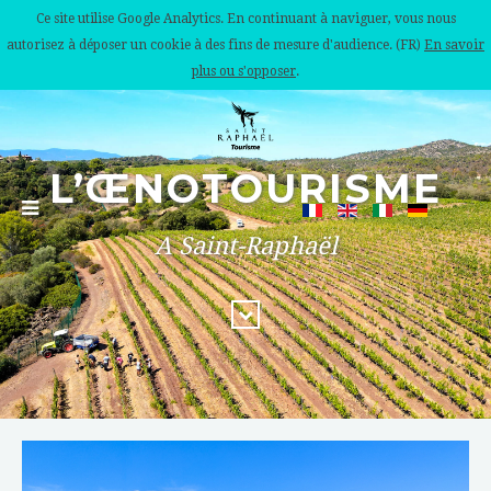
Ce site utilise Google Analytics. En continuant à naviguer, vous nous
autorisez à déposer un cookie à des fins de mesure d'audience. (FR)
En savoir
plus ou s'opposer
.
L’ŒNOTOURISME
A Saint-Raphaël