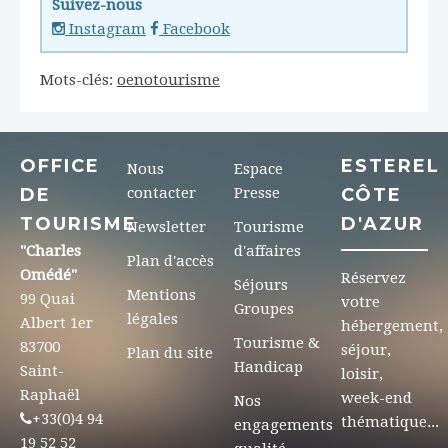
Suivez-nous
Instagram
Facebook
Mots-clés:
oenotourisme
OFFICE
ESTEREL
Nous
Espace
DE
contacter
Presse
CÔTE
TOURISME
D'AZUR
Newsletter
Tourisme
"Charles
d'affaires
Plan d'accès
Omédé"
Réservez
Séjours
Mentions
99 Quai
votre
Groupes
légales
Albert 1er
hébergement,
Tourisme &
83700
séjour,
Plan du site
Handicap
Saint-
loisir,
Raphaël
week-end
Nos
+33(0)4 94
thématique...
engagements
19 52 52