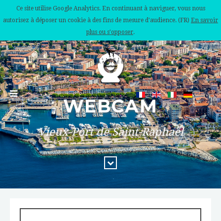
Ce site utilise Google Analytics. En continuant à naviguer, vous nous
autorisez à déposer un cookie à des fins de mesure d'audience. (FR)
En savoir
plus ou s'opposer
.
WEBCAM
Vieux-Port de Saint-Raphaël