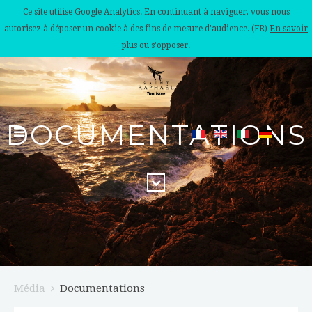
Ce site utilise Google Analytics. En continuant à naviguer, vous nous
autorisez à déposer un cookie à des fins de mesure d'audience. (FR)
En savoir
plus ou s'opposer
.
DOCUMENTATIONS
Média
Documentations