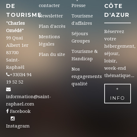
DE
contacter
Presse
CÔTE
TOURISME
D'AZUR
Newsletter
Tourisme
"Charles
d'affaires
Plan d'accès
Omédé"
Réservez
Séjours
Mentions
99 Quai
votre
Groupes
légales
Albert 1er
hébergement,
Tourisme &
83700
séjour,
Plan du site
Handicap
Saint-
loisir,
Raphaël
week-end
Nos
+33(0)4 94
thématique...
engagements
19 52 52
qualité
+
information@saint-
INFO
raphael.com
Facebook
Instagram