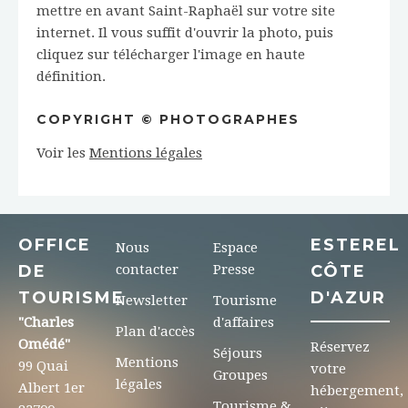
mettre en avant Saint-Raphaël sur votre site
internet. Il vous suffit d'ouvrir la photo, puis
cliquez sur télécharger l'image en haute
définition.
COPYRIGHT © PHOTOGRAPHES
Voir les
Mentions légales
OFFICE
ESTEREL
Nous
Espace
DE
contacter
Presse
CÔTE
TOURISME
D'AZUR
Newsletter
Tourisme
"Charles
d'affaires
Plan d'accès
Omédé"
Réservez
Séjours
Mentions
99 Quai
votre
Groupes
légales
Albert 1er
hébergement,
Tourisme &