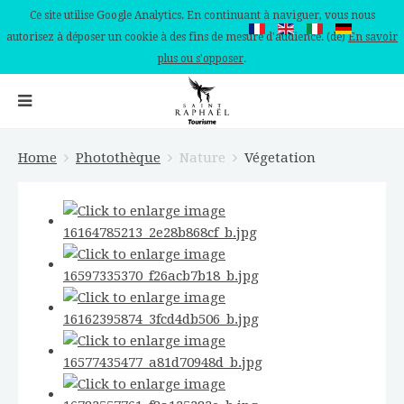
Ce site utilise Google Analytics. En continuant à naviguer, vous nous
autorisez à déposer un cookie à des fins de mesure d'audience. (de)
En savoir
plus ou s'opposer
.
Home
Photothèque
Nature
Végetation