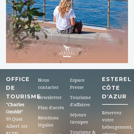
OFFICE
ESTEREL
Nous
Espace
DE
contacter
Presse
CÔTE
TOURISME
D'AZUR
Newsletter
Tourisme
"Charles
d'affaires
Plan d'accès
Omédé"
Réservez
Séjours
Mentions
99 Quai
votre
Groupes
légales
Albert 1er
hébergement,
Tourisme &
83700