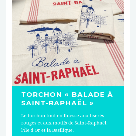
TORCHON « BALADE À
SAINT-RAPHAËL »
Le torchon tout en finesse aux liserés
rouges et aux motifs de Saint-Raphaël,
l’Île d’Or et la Basilique.