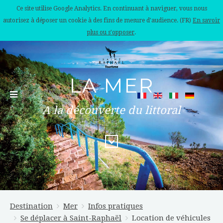
Ce site utilise Google Analytics. En continuant à naviguer, vous nous
autorisez à déposer un cookie à des fins de mesure d'audience. (FR)
En savoir
plus ou s'opposer
.
LA MER
A la découverte du littoral
Destination
Mer
Infos pratiques
Se déplacer à Saint-Raphaël
Location de véhicules