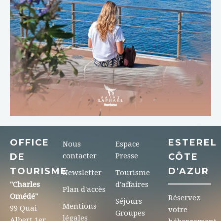
OFFICE
ESTEREL
Nous
Espace
DE
contacter
Presse
CÔTE
TOURISME
D'AZUR
Newsletter
Tourisme
"Charles
d'affaires
Plan d'accès
Omédé"
Réservez
Séjours
Mentions
99 Quai
votre
Groupes
légales
Albert 1er