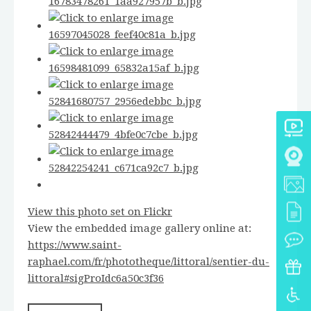
View this photo set on Flickr
View the embedded image gallery online at:
https://www.saint-
raphael.com/fr/phototheque/littoral/sentier-du-
littoral#sigProIdc6a50c3f36