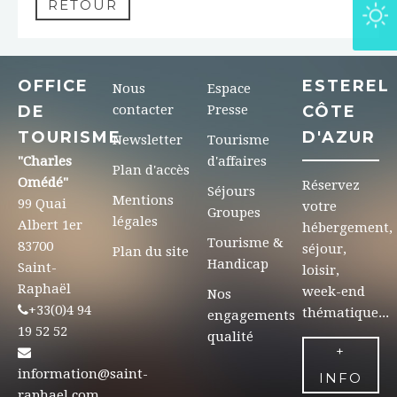
RETOUR
OFFICE
ESTEREL
Nous
Espace
DE
contacter
Presse
CÔTE
TOURISME
D'AZUR
Newsletter
Tourisme
"Charles
d'affaires
Plan d'accès
Omédé"
Réservez
Séjours
Mentions
99 Quai
votre
Groupes
légales
Albert 1er
hébergement,
Tourisme &
83700
séjour,
Plan du site
Handicap
Saint-
loisir,
Raphaël
week-end
Nos
+33(0)4 94
thématique...
engagements
19 52 52
qualité
+
information@saint-
INFO
raphael.com