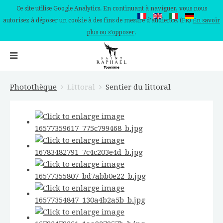
Ce site utilise Google Analytics. En continuant à naviguer, vous nous
autorisez à déposer un cookie à des fins de mesure d'audience. (FR)
En savoir
plus ou s'opposer
.
Photothèque
Littoral
Sentier du littoral