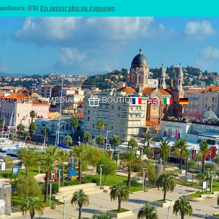
'audience. (FR)
En savoir plus ou s'opposer
.
RATIQUES
MÉDIA
BOUTIQUE
S