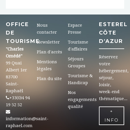
OFFICE
ESTEREL
Nous
Espace
DE
contacter
Presse
CÔTE
TOURISME
D'AZUR
Newsletter
Tourisme
"Charles
d'affaires
Plan d'accès
Omédé"
Réservez
Séjours
Mentions
99 Quai
votre
Groupes
légales
Albert 1er
hébergement,
Tourisme &
83700
séjour,
Plan du site
Handicap
Saint-
loisir,
Raphaël
week-end
Nos
+33(0)4 94
thématique...
engagements
19 52 52
qualité
+
information@saint-
INFO
raphael.com