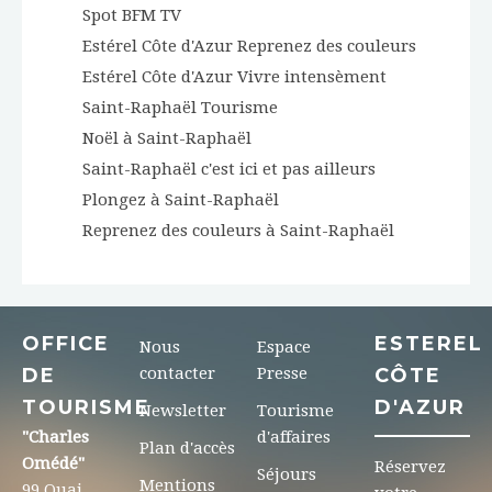
Spot BFM TV
Estérel Côte d'Azur Reprenez des couleurs
Estérel Côte d'Azur Vivre intensèment
Saint-Raphaël Tourisme
Noël à Saint-Raphaël
Saint-Raphaël c'est ici et pas ailleurs
Plongez à Saint-Raphaël
Reprenez des couleurs à Saint-Raphaël
OFFICE
ESTEREL
Nous
Espace
DE
contacter
Presse
CÔTE
TOURISME
D'AZUR
Newsletter
Tourisme
"Charles
d'affaires
Plan d'accès
Omédé"
Réservez
Séjours
Mentions
99 Quai