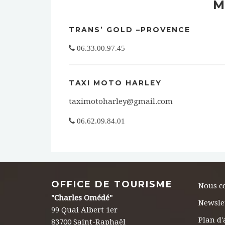
M
TRANS’ GOLD –PROVENCE
06.33.00.97.45
TAXI MOTO HARLEY
taximotoharley@gmail.com
06.62.09.84.01
OFFICE DE TOURISME
Nous c
"Charles Omédé"
Newsle
99 Quai Albert 1er
Plan d'
83700 Saint-Raphaël