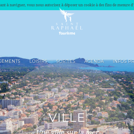
nuant à naviguer, vous nous autorisez à déposer un cookie à des fins de mesure d
GEMENTS
LOISIRS
SORTIES
AGENDA
INFOS P
VILLE
Une ville sur la mer