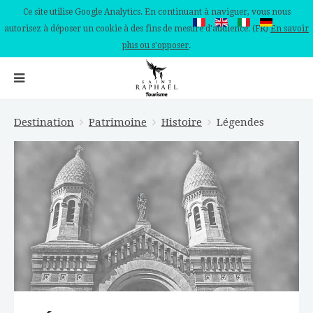
Ce site utilise Google Analytics. En continuant à naviguer, vous nous
autorisez à déposer un cookie à des fins de mesure d'audience. (FR)
En savoir
plus ou s'opposer
.
Destination
Patrimoine
Histoire
Légendes