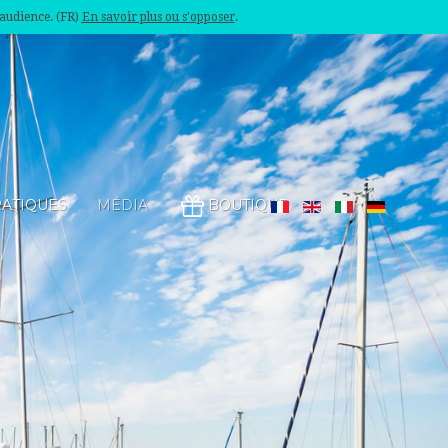
'audience. (FR)
En savoir plus ou s'opposer
.
RATIQUES
MÉDIA
BOUTIQUE