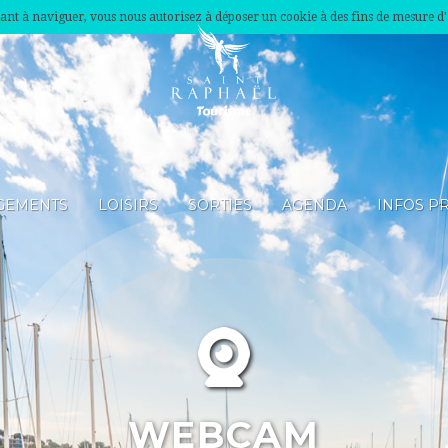
nuant à naviguer, vous nous autorisez à déposer un cookie à des fins de mesure d
GEMENTS
LOISIRS
SORTIES
AGENDA
INFOS P
WEBCAM