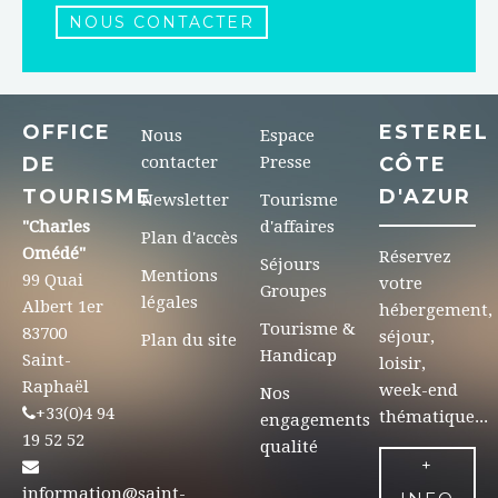
NOUS CONTACTER
OFFICE
ESTEREL
Nous
Espace
DE
contacter
Presse
CÔTE
TOURISME
D'AZUR
Newsletter
Tourisme
"Charles
d'affaires
Plan d'accès
Omédé"
Réservez
Séjours
Mentions
99 Quai
votre
Groupes
légales
Albert 1er
hébergement,
Tourisme &
83700
séjour,
Plan du site
Handicap
Saint-
loisir,
Raphaël
week-end
Nos
+33(0)4 94
thématique...
engagements
19 52 52
qualité
+
information@saint-