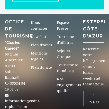
OFFICE
ESTEREL
Nous
Espace
DE
contacter
Presse
CÔTE
TOURISME
D'AZUR
Newsletter
Tourisme
"Charles
d'affaires
Plan d'accès
Omédé"
Réservez
Séjours
Mentions
99 Quai
votre
Groupes
légales
Albert 1er
hébergement,
Tourisme &
83700
séjour,
Plan du site
Handicap
Saint-
loisir,
Raphaël
week-end
Nos
+33(0)4 94
thématique...
engagements
19 52 52
qualité
+
information@saint-
INFO
raphael.com