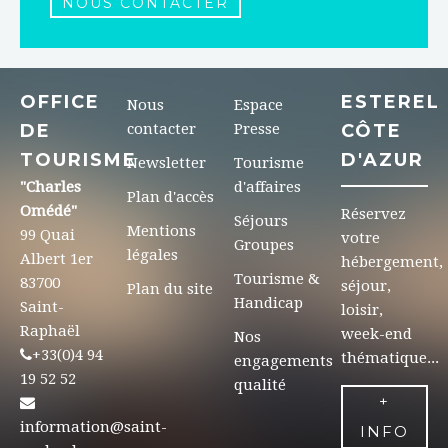
NOUS CONTACTER
OFFICE
ESTEREL
Nous
Espace
DE
contacter
Presse
CÔTE
TOURISME
D'AZUR
Newsletter
Tourisme
"Charles
d'affaires
Plan d'accès
Omédé"
Réservez
Séjours
Mentions
99 Quai
votre
Groupes
légales
Albert 1er
hébergement,
Tourisme &
83700
séjour,
Plan du site
Handicap
Saint-
loisir,
Raphaël
week-end
Nos
+33(0)4 94
thématique...
engagements
19 52 52
qualité
+
information@saint-
INFO