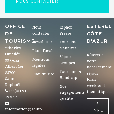
NOUS CONTACTER
OFFICE
ESTEREL
Nous
Espace
DE
contacter
Presse
CÔTE
TOURISME
D'AZUR
Newsletter
Tourisme
"Charles
d'affaires
Plan d'accès
Omédé"
Réservez
Séjours
Mentions
99 Quai
votre
Groupes
légales
Albert 1er
hébergement,
Tourisme &
83700
séjour,
Plan du site
Handicap
Saint-
loisir,
Raphaël
week-end
Nos
+33(0)4 94
thématique...
engagements
19 52 52
qualité
+
information@saint-
INFO