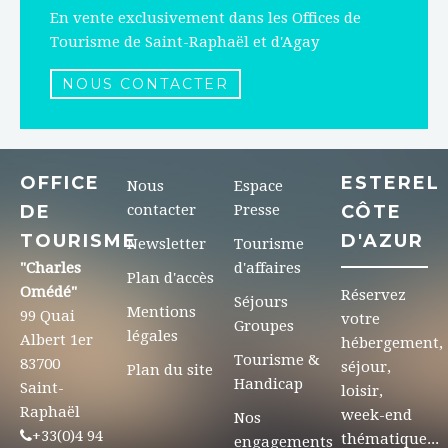
En vente exclusivement dans les Offices de
Tourisme de Saint-Raphaël et d'Agay
NOUS CONTACTER
OFFICE
ESTEREL
Nous
Espace
DE
contacter
Presse
CÔTE
TOURISME
D'AZUR
Newsletter
Tourisme
"Charles
d'affaires
Plan d'accès
Omédé"
Réservez
Séjours
Mentions
99 Quai
votre
Groupes
légales
Albert 1er
hébergement,
Tourisme &
83700
séjour,
Plan du site
Handicap
Saint-
loisir,
Raphaël
week-end
Nos
+33(0)4 94
thématique...
engagements