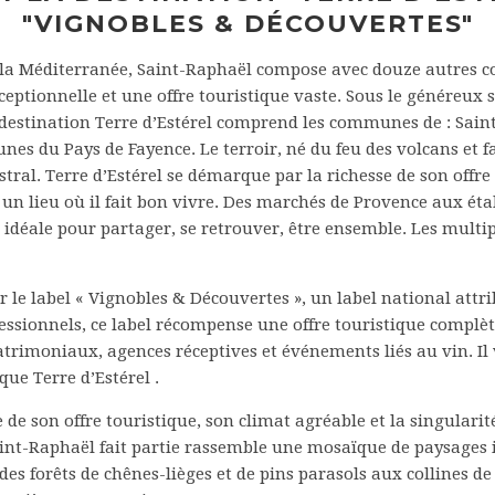
"VIGNOBLES & DÉCOUVERTES"
de la Méditerranée, Saint-Raphaël compose avec douze autres 
ceptionnelle et une offre touristique vaste. Sous le généreux s
La destination Terre d’Estérel comprend les communes de : Sai
 du Pays de Fayence. Le terroir, né du feu des volcans et fa
stral. Terre d’Estérel se démarque par la richesse de son offre
 un lieu où il fait bon vivre. Des marchés de Provence aux éta
 idéale pour partager, se retrouver, être ensemble. Les multi
ar le label « Vignobles & Découvertes », un label national att
ofessionnels, ce label récompense une offre touristique complè
atrimoniaux, agences réceptives et événements liés au vin. Il 
 que Terre d’Estérel .
 de son offre touristique, son climat agréable et la singularit
aint-Raphaël fait partie rassemble une mosaïque de paysages 
des forêts de chênes-lièges et de pins parasols aux collines d