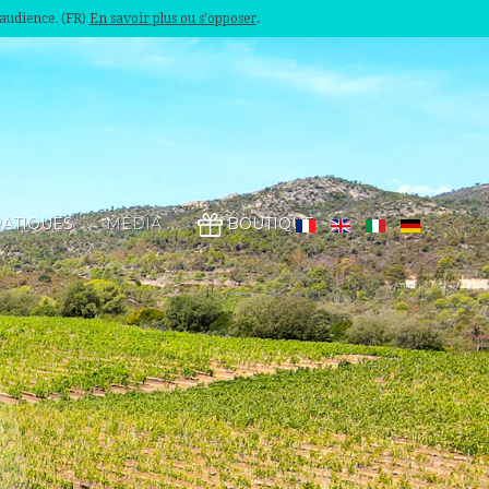
'audience. (FR)
En savoir plus ou s'opposer
.
RATIQUES
MÉDIA
BOUTIQUE