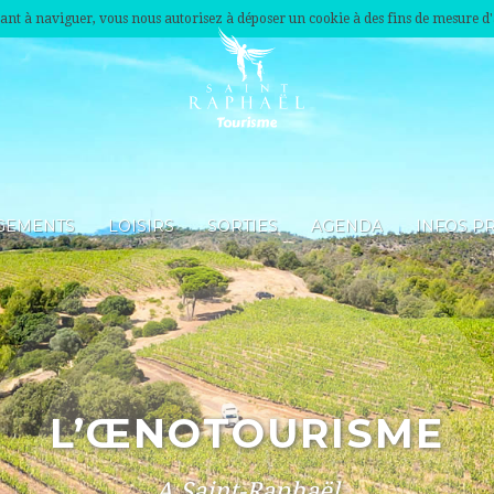
nuant à naviguer, vous nous autorisez à déposer un cookie à des fins de mesure d
GEMENTS
LOISIRS
SORTIES
AGENDA
INFOS P
L’ŒNOTOURISME
A Saint-Raphaël