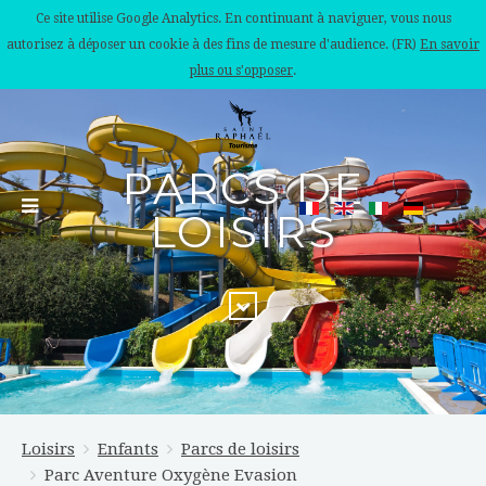
Ce site utilise Google Analytics. En continuant à naviguer, vous nous
autorisez à déposer un cookie à des fins de mesure d'audience. (FR)
En savoir
plus ou s'opposer
.
PARCS DE
LOISIRS
Loisirs
Enfants
Parcs de loisirs
Parc Aventure Oxygène Evasion