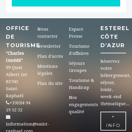
OFFICE
ESTEREL
Nous
Espace
DE
contacter
Presse
CÔTE
TOURISME
D'AZUR
Newsletter
Tourisme
"Charles
d'affaires
Plan d'accès
Omédé"
Réservez
Séjours
Mentions
99 Quai
votre
Groupes
légales
Albert 1er
hébergement,
Tourisme &
83700
séjour,
Plan du site
Handicap
Saint-
loisir,
Raphaël
week-end
Nos
+33(0)4 94
thématique...
engagements
19 52 52
qualité
+
information@saint-
INFO
raphael.com