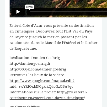
Estérel Cote d’Azur vous présente sa destination
en Timelapses. Découvrez tout l’Est Var du Pays
de Fayence jusqu’à la mer en passant par les
randonnées dans le Massif de l’Estérel et le Rocher
de Roquebrune.
Réalisation: Damien Goehrig -
http://damiengoehrig.fr
-
http://500px.com/damiengoehrig
Retrouvez les lieux de la vidéo:
https://www.google.com/maps/d/edit?
mid=zwYRfOxMFCgk.kQdoGzOBA7qc
Informations sur le projet:
http://pro.esterel-
cotedazur.eu/esterel-cote-dazur-timelapse
/