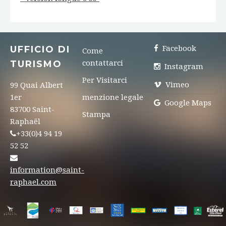
UFFICIO DI
Facebook
Come
TURISMO
contattarci
Instagram
Per Visitarci
Vimeo
99 Quai Albert
1er
menzione legale
Google Maps
83700 Saint-
Stampa
Raphaël
+33(0)4 94 19
52 52
information@saint-
raphael.com