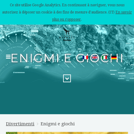
Ce site utilise Google Analytics. En continuant à naviguer, vous nous
autorisez à déposer un cookie à des fins de mesure d'audience. (IT)
En savoir
plus ou s'opposer
.
ENIGMI E GIOCHI
Divertimenti
Enigmi e giochi