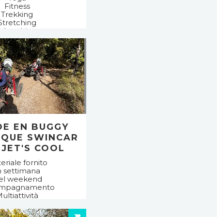
Fitness
Trekking
Stretching
Aerobic
todo Pilates
fitness
oss training
astica delicata
minata attiva
E EN BUGGY
IQUE SWINCAR
 JET'S COOL
eriale fornito
n settimana
el weekend
mpagnamento
ultiattività
rt meccanici
passeggino