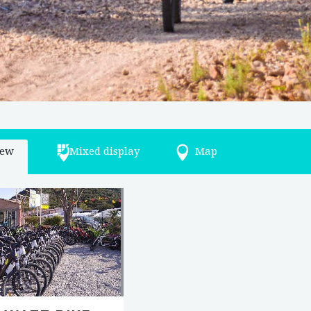
iew
Mixed display
Map