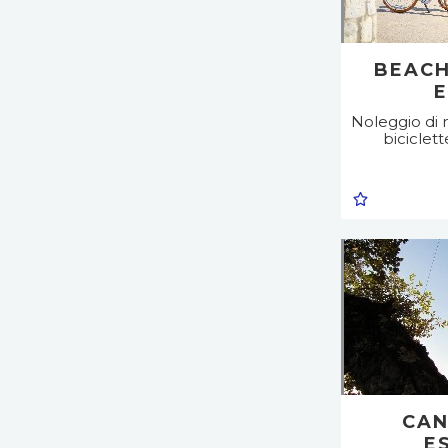
BEACH
Noleggio di 
biciclet
CAN
E