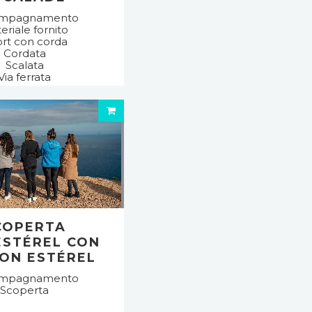
mpagnamento
eriale fornito
rt con corda
Cordata
Scalata
Via ferrata
COPERTA
ESTÉREL CON
ION ESTÉREL
mpagnamento
Scoperta