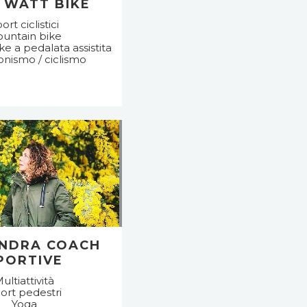
 WATT BIKE
ort ciclistici
untain bike
e a pedalata assistita
onismo / ciclismo
NDRA COACH
PORTIVE
ultiattività
ort pedestri
Yoga