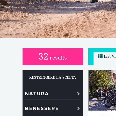
32
List V
results
RESTRINGERE LA SCELTA
NATURA
BENESSERE