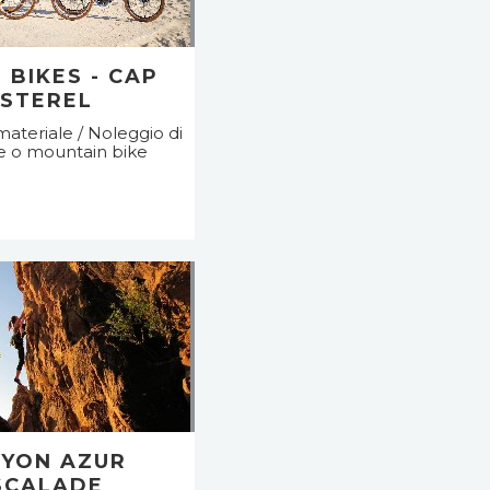
 BIKES - CAP
ESTEREL
materiale / Noleggio di
te o mountain bike
YON AZUR
SCALADE