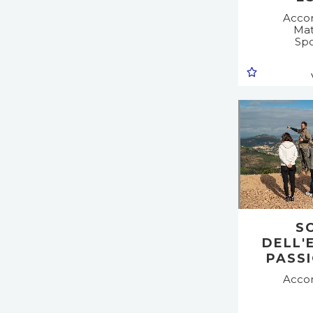
Acco
Mat
Spo
S
DELL'
PASS
Acco