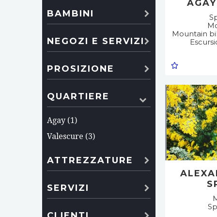
AGAY
BAMBINI
Sp
Mo
Mountain bik
NEGOZI E SERVIZI
Escursi
PROSIZIONE
QUARTIERE
Agay (1)
Valescure (3)
ATTREZZATURE
ALEXA
S
SERVIZI
M
Sp
CLIENTI