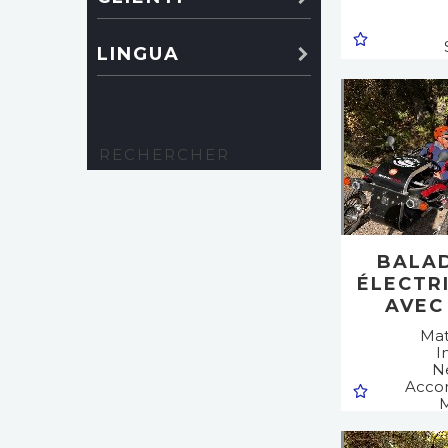
LINGUA
Me
Cr
Ginn
Cam
BALAD
ÉLECTR
AVEC
Mat
I
N
Acco
M
Spo