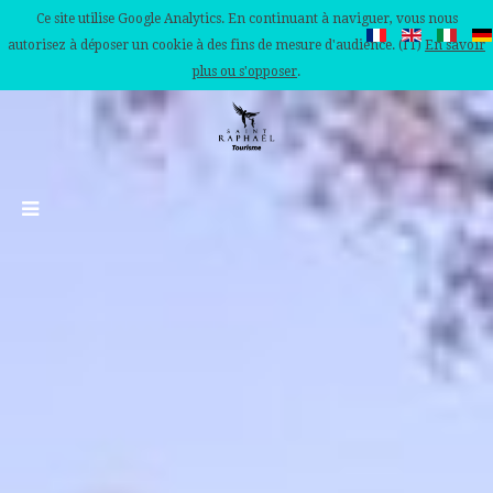
Ce site utilise Google Analytics. En continuant à naviguer, vous nous
autorisez à déposer un cookie à des fins de mesure d'audience. (IT)
En savoir
plus ou s'opposer
.