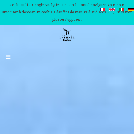
Ce site utilise Google Analytics. En continuant à naviguer, vous nous
autorisez à déposer un cookie à des fins de mesure d'audience. (IT)
En savoir
plus ou s'opposer
.