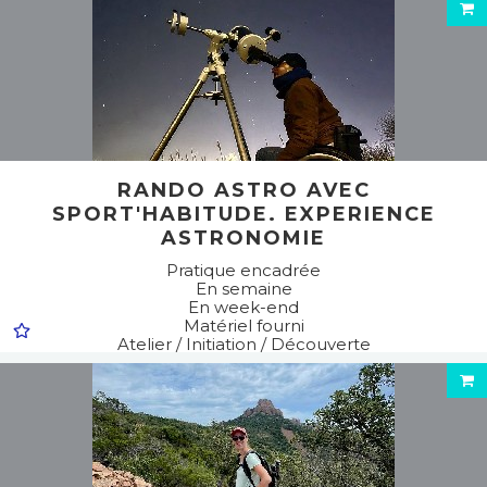
RANDO ASTRO AVEC
SPORT'HABITUDE. EXPERIENCE
ASTRONOMIE
Pratique encadrée
En semaine
En week-end
Matériel fourni
Atelier / Initiation / Découverte
Sports pédestres
Randonnée pédestre