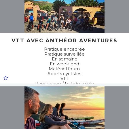
VTT AVEC ANTHÉOR AVENTURES
Pratique encadrée
Pratique surveillée
En semaine
En week-end
Matériel fourni
Sports cyclistes
VTT
Randonnée / balade à vélo