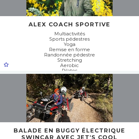
ALEX COACH SPORTIVE
Multiactivités
Sports pédestres
Yoga
Remise en forme
Randonnée pédestre
Stretching
Aerobic
Pilates
Forme
Cross training
Gym douce
Marche active
BALADE EN BUGGY ÉLECTRIQUE
SWINCAR AVEC JET'S COOL