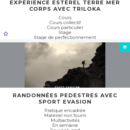
EXPÉRIENCE ESTÉREL TERRE MER
CORPS AVEC TRILOKA
Cours
Cours collectif
Cours particulier
Stage
Stage de perfectionnement
Stage d'initiation
Matériel fourni
En semaine
En week-end
Pratique encadrée
Multiactivités
Sports pédestres
Marche nordique
Randonnée pédestre
RANDONNÉES PEDESTRES AVEC
SPORT EVASION
Pratique encadrée
Matériel non fourni
Multiactivités
En semaine