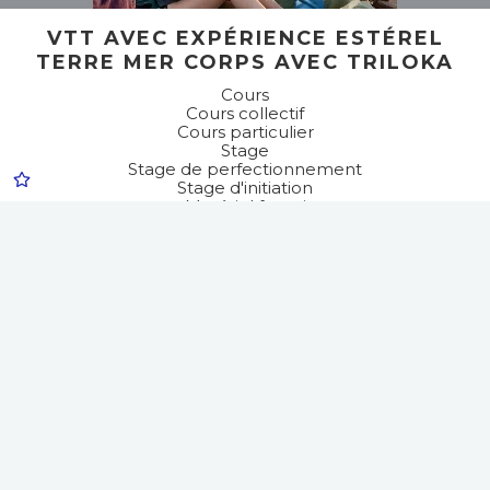
VTT AVEC EXPÉRIENCE ESTÉREL
TERRE MER CORPS AVEC TRILOKA
Cours
Cours collectif
Cours particulier
Stage
Stage de perfectionnement
Stage d'initiation
Matériel fourni
En semaine
En week-end
Pratique encadrée
Multiactivités
Sports cyclistes
VTT
Randonnée / balade à vélo