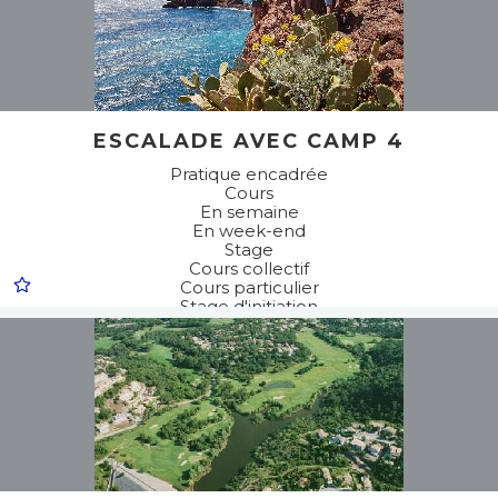
ESCALADE AVEC CAMP 4
Pratique encadrée
Cours
En semaine
En week-end
Stage
Cours collectif
Cours particulier
Stage d'initiation
Stage de perfectionnement
Atelier / Initiation / Découverte
Compétition/entrainement
Sports de grimpe / Sports de corde
Via cordata
Escalade
Via ferrata