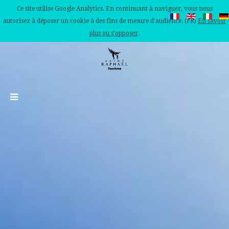
Ce site utilise Google Analytics. En continuant à naviguer, vous nous
autorisez à déposer un cookie à des fins de mesure d'audience. (FR)
En savoir
plus ou s'opposer
.