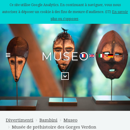
Ce site utilise Google Analytics. En continuant à naviguer, vous nous
autorisez à déposer un cookie à des fins de mesure d'audience. (IT)
En savoir
plus ou s'opposer
.
MUSEO
Divertimenti
Bambini
Museo
Musée de préhistoire des Gorges Verdon