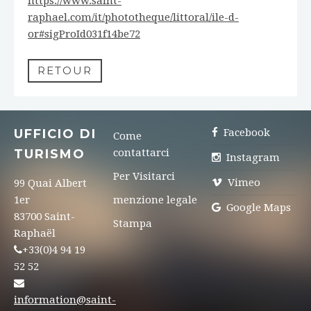
https://www.saint-
raphael.com/it/phototheque/littoral/ile-d-
or#sigProId031f14be72
RETOUR
UFFICIO DI
Facebook
Come
TURISMO
contattarci
Instagram
Per Visitarci
Vimeo
99 Quai Albert
1er
menzione legale
Google Maps
83700 Saint-
Stampa
Raphaël
+33(0)4 94 19
52 52
information@saint-