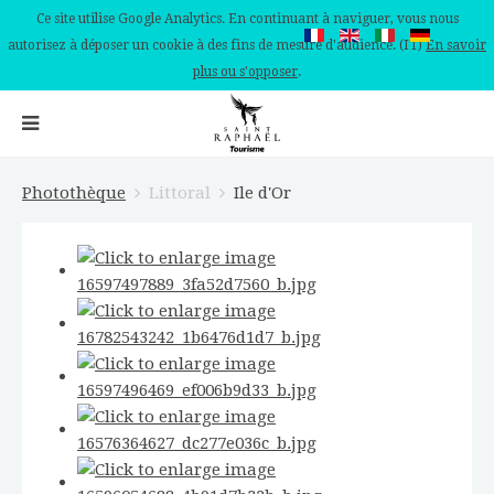
Ce site utilise Google Analytics. En continuant à naviguer, vous nous
autorisez à déposer un cookie à des fins de mesure d'audience. (IT)
En savoir
plus ou s'opposer
.
Photothèque
Littoral
Ile d'Or