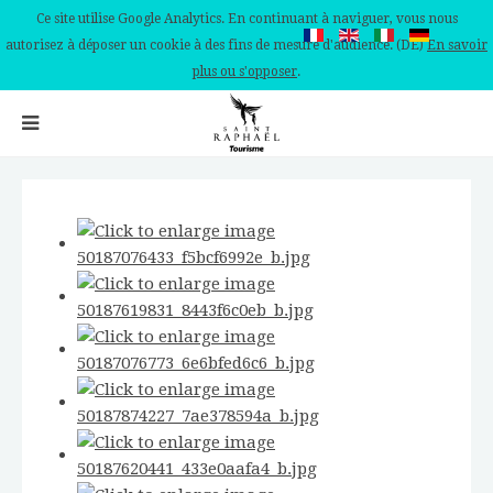
Ce site utilise Google Analytics. En continuant à naviguer, vous nous
autorisez à déposer un cookie à des fins de mesure d'audience. (DE)
En savoir
plus ou s'opposer
.