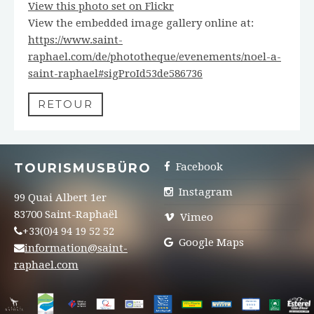
View this photo set on Flickr
View the embedded image gallery online at:
https://www.saint-
raphael.com/de/phototheque/evenements/noel-a-
saint-raphael#sigProId53de586736
RETOUR
TOURISMUSBÜRO
Facebook
Instagram
99 Quai Albert 1er
83700 Saint-Raphaël
Vimeo
+33(0)4 94 19 52 52
Google Maps
information@saint-
raphael.com