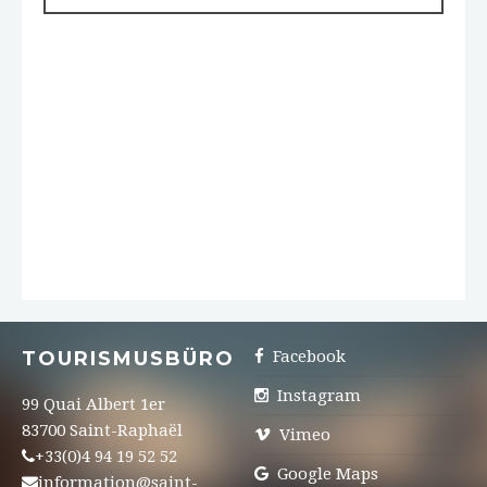
TOURISMUSBÜRO
Facebook
Instagram
99 Quai Albert 1er
83700 Saint-Raphaël
Vimeo
+33(0)4 94 19 52 52
Google Maps
information@saint-