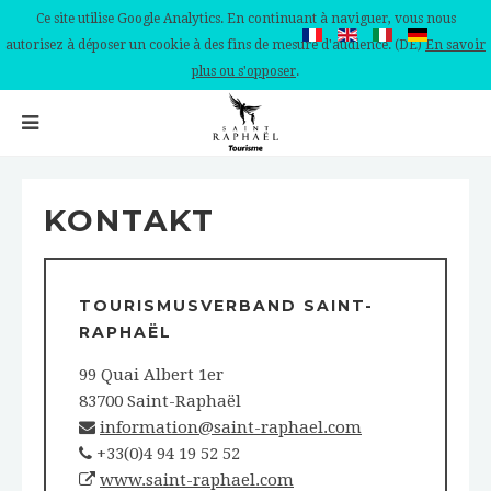
Ce site utilise Google Analytics. En continuant à naviguer, vous nous
autorisez à déposer un cookie à des fins de mesure d'audience. (DE)
En savoir
plus ou s'opposer
.
KONTAKT
TOURISMUSVERBAND SAINT-
RAPHAËL
99 Quai Albert 1er
83700 Saint-Raphaël
information@saint-raphael.com
+33(0)4 94 19 52 52
www.saint-raphael.com