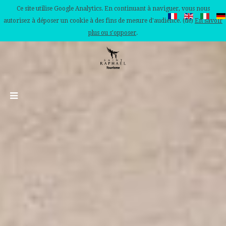
Ce site utilise Google Analytics. En continuant à naviguer, vous nous
autorisez à déposer un cookie à des fins de mesure d'audience. (de)
En savoir
plus ou s'opposer
.