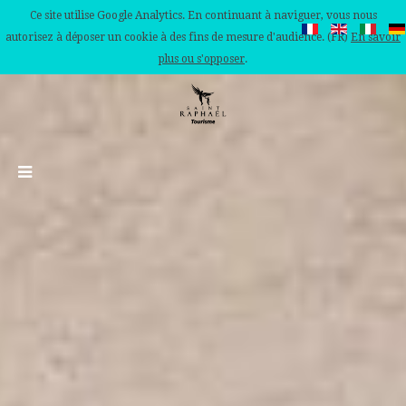
Ce site utilise Google Analytics. En continuant à naviguer, vous nous
autorisez à déposer un cookie à des fins de mesure d'audience. (FR)
En savoir
plus ou s'opposer
.