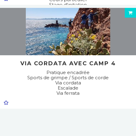
Stage d'initiation
Stage de perfectionnement
Atelier / Initiation / Découverte
Compétition/entrainement
Sports de grimpe / Sports de corde
Via cordata
Escalade
Via ferrata
VIA CORDATA AVEC CAMP 4
Pratique encadrée
Sports de grimpe / Sports de corde
Via cordata
Escalade
Via ferrata