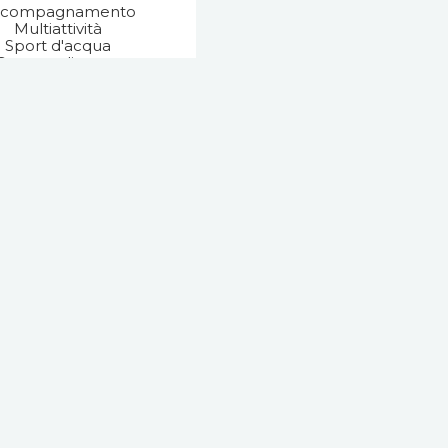
ccompagnamento
Multiattività
Sport d'acqua
Scooter di mare