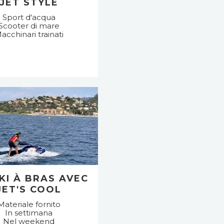
JET STYLE
Sport d'acqua
Scooter di mare
acchinari trainati
SKI À BRAS AVEC
JET'S COOL
Materiale fornito
In settimana
Nel weekend