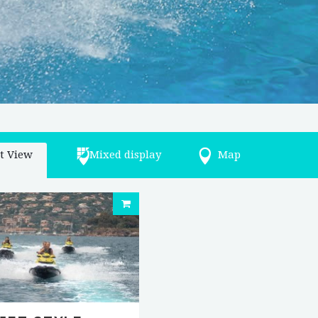
st View
Mixed display
Map