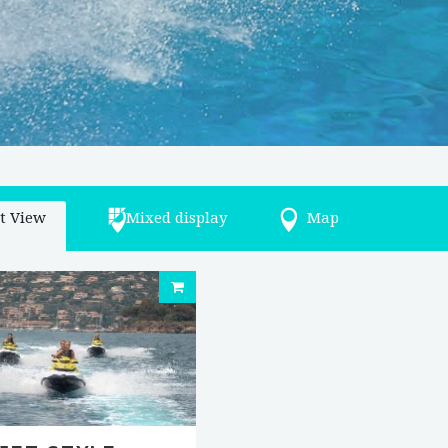
st View
Mixed display
Map