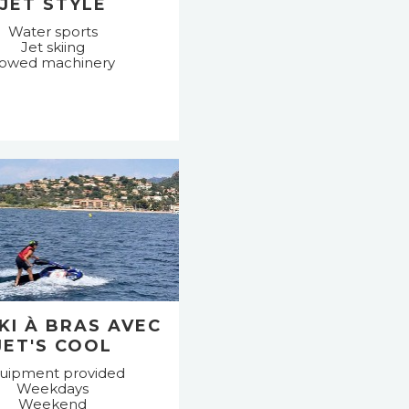
JET STYLE
Water sports
Jet skiing
owed machinery
SKI À BRAS AVEC
JET'S COOL
uipment provided
Weekdays
Weekend