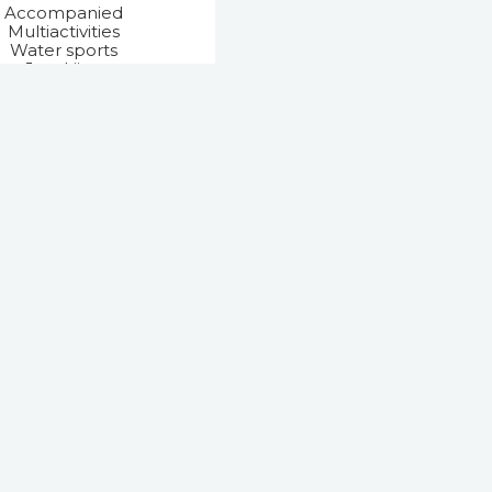
Accompanied
Multiactivities
Water sports
Jet skiing