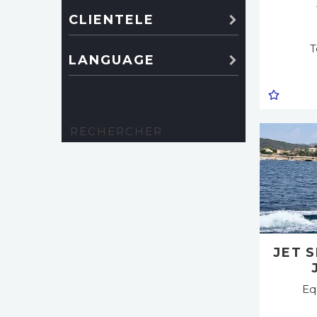
CLIENTELE
T
LANGUAGE
JET 
Eq