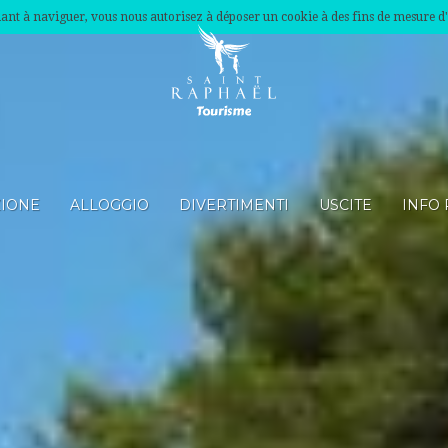
nuant à naviguer, vous nous autorisez à déposer un cookie à des fins de mesure d
ZIONE
ALLOGGIO
DIVERTIMENTI
USCITE
INFO 