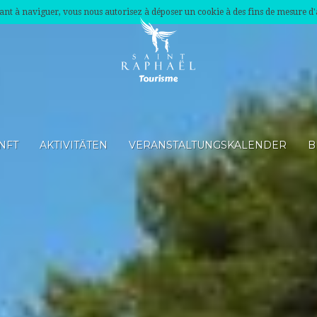
nuant à naviguer, vous nous autorisez à déposer un cookie à des fins de mesure d
NFT
AKTIVITÄTEN
VERANSTALTUNGSKALENDER
B