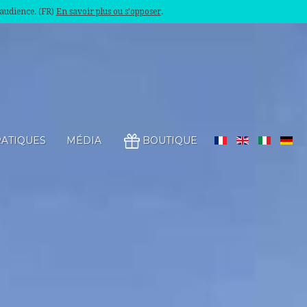
'audience. (FR)
En savoir plus ou s'opposer
.
RATIQUES
MÉDIA
BOUTIQUE