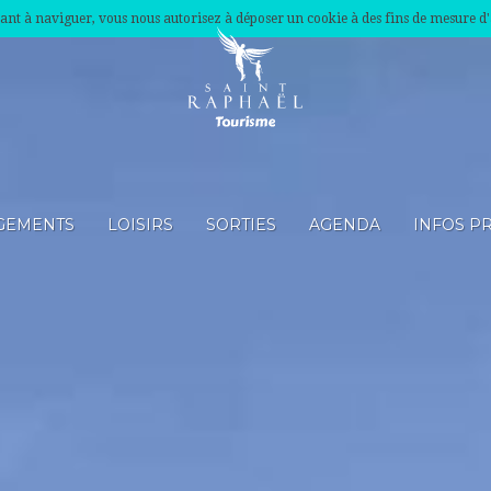
nuant à naviguer, vous nous autorisez à déposer un cookie à des fins de mesure d
GEMENTS
LOISIRS
SORTIES
AGENDA
INFOS P