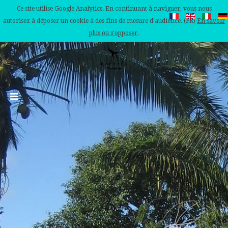
Ce site utilise Google Analytics. En continuant à naviguer, vous nous
autorisez à déposer un cookie à des fins de mesure d'audience. (FR)
En savoir
plus ou s'opposer
.